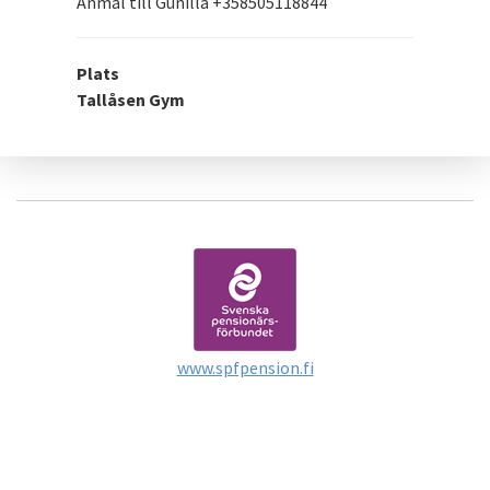
Anmäl till Gunilla +358505118844
Plats
Tallåsen Gym
www.spfpension.fi