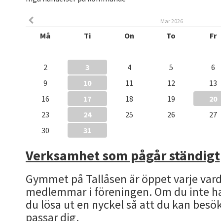
Mar 2026
Må
Ti
On
To
Fr
2
3
4
5
6
9
10
11
12
13
16
17
18
19
20
23
24
25
26
27
30
31
Verksamhet som pågår ständigt
Gymmet på Tallåsen är öppet varje vard
medlemmar i föreningen. Om du inte ha
du lösa ut en nyckel så att du kan bes
passar dig.