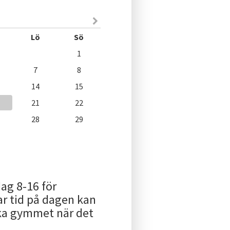
Lö
Sö
1
7
8
14
15
21
22
28
29
ag 8-16 för
r tid på dagen kan
öka gymmet när det