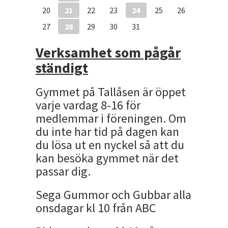
20
21
22
23
24
25
26
27
28
29
30
31
Verksamhet som pågår
ständigt
Gymmet på Tallåsen är öppet
varje vardag 8-16 för
medlemmar i föreningen. Om
du inte har tid på dagen kan
du lösa ut en nyckel så att du
kan besöka gymmet när det
passar dig.
Sega Gummor och Gubbar alla
onsdagar kl 10 från ABC