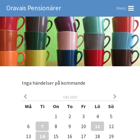
Oravais Pensionärer
Meny
Inga händelser på kommande
Okt 2025
Må
Ti
On
To
Fr
Lö
Sö
1
2
3
4
5
6
7
8
9
10
11
12
13
14
15
16
17
18
19